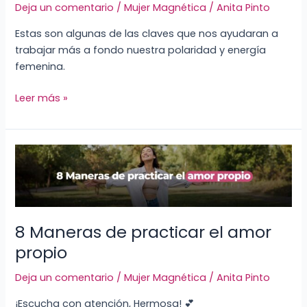
Deja un comentario
/
Mujer Magnética
/
Anita Pinto
su
esencia
Estas son algunas de las claves que nos ayudaran a
y
trabajar más a fondo nuestra polaridad y energía
su
femenina.
magnetismo
Leer más »
8
Maneras
de
practicar
el
8 Maneras de practicar el amor
amor
propio
propio
Deja un comentario
/
Mujer Magnética
/
Anita Pinto
¡Escucha con atención, Hermosa! 💕