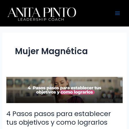
Ir
Main
al
Men
contenido
Mujer Magnética
4
Pasos
pasos
para
establecer
4 Pasos pasos para establecer
tus
tus objetivos y como lograrlos
objetivos
y