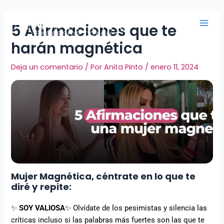
Ir
Navegación
Main
al
de
Men
5 Afirmaciones que te
contenido
entradas
harán magnética
Deja un comentario
/ Por
Anita Pinto
/
enero 11, 2024
Mujer Magnética, céntrate en lo que te
diré y repite:
✨
SOY VALIOSA
✨ Olvídate de los pesimistas y silencia las
críticas incluso si las palabras más fuertes son las que te